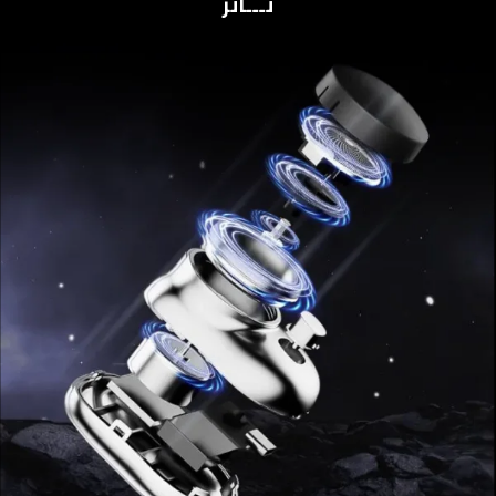
تـــأثر