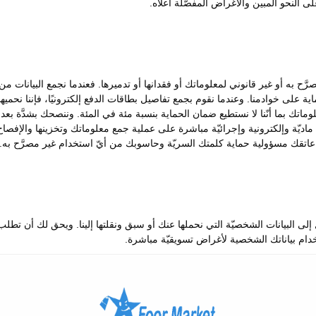
النحو المبين والأغراض المفصَّلة أعلاه.
ّح به أو غير قانوني لمعلوماتك أو فقدانها أو تدميرها. فعندما نجمع البيانات
 على خوادمنا. وعندما نقوم بجمع تفاصيل بطاقات الدفع إلكترونيًا، فإننا نحمي
تشفير معلوماتك بما أنّنا لا نستطيع ضمان الحماية بنسبة مئة في المئة. وننصحك بشدَ
ديّة وإلكترونية وإجرائيّة مباشرة على عملية جمع معلوماتك وتخزينها والإفصاح عن
اتقك مسؤولية حماية كلمتك السريّة وحاسوبك من أيّ استخدام غير مصرَّح به.
لبيانات الشخصيّة التي نحملها عنك أو سبق ونقلتها إلينا. ويحق لك أن تطلب منَ
خدام بياناتك الشخصية لأغراض تسويقيّة مباشرة.