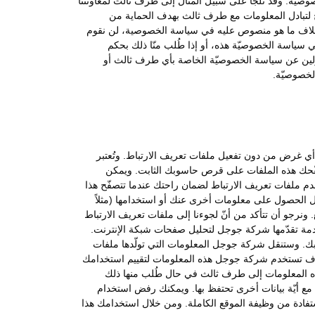
صوصية. وقد نلجأ على سبيل المثال إلى طرف ثالث لمعاونتنا
ج لتبادل المعلومات مع طرف ثالث بهدف الحماية من
. وبخلاف ما هو منصوص عليه في سياسة الخصوصية، لن نقوم
 سياسة الخصوصيّة هذه، أو إذا طُلب منّا ذلك بحكم
سؤولين عن سياسة الخصوصيّة الخاصة بأي طرف ثالث أو
لخصوصيّة.
ب أي غرض من دون تفعيل ملفات تعريف الارتباط. وتُعتبر
صفّحك هذه الملفات على قرص حاسوبك الثابت. ويمكن
لى الموقع أو تريد زيارته. ونستخدم ملفات تعريف الارتباط لضمان راحتك عندما تتصفّح هذا
جل الحصول على معلومات أخرى عنك أو استخدامها (مثلاً
رجو أن تتأكد من أنّ لجوءنا إلى ملفات تعريف الارتباط
 شخصية أو خاصة ويخلو من الفيروسات ويستخدم هذا الموقع خدمة تحليلات جوجل (Google Analytics) وهي خدمة تقدّمها شركة جوجل لتحليل صفحات شبكة الإنترنت.
ك. وستنقل شركة جوجل المعلومات التي تولّدها ملفات
وسوف تستخدم شركة جوجل هذه المعلومات لتقييم استخدامك
ذه المعلومات إلى طرف ثالث في حال طُلب منها ذلك
ع أيّة بيانات أخرى تحتفظ بها. ويمكنك رفض استخدام
ستفادة من وظيفة الموقع الكاملة. ومن خلال استخدامك هذا