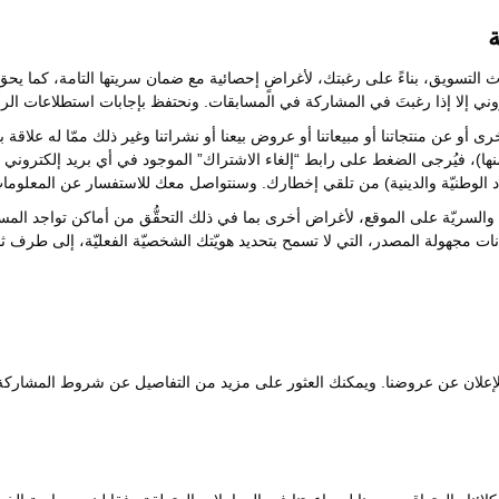
التسويق، بناءً على رغبتك، لأغراضٍ إحصائية مع ضمان سريتها التامة، كما يحق
وني إلا إذا رغبتَ في المشاركة في المسابقات. ونحتفظ بإجابات استطلاعات الر
رى أو عن منتجاتنا أو مبيعاتنا أو عروض بيعنا أو نشراتنا وغير ذلك ممّا له علاقة ب
نها)، فيُرجى الضغط على رابط “إلغاء الاشتراك” الموجود في أي بريد إلكترو
اد الوطنيّة والدينية) من تلقي إخطارك. وسنتواصل معك للاستفسار عن المعلو
والسريّة على الموقع، لأغراض أخرى بما في ذلك التحقُّق من أماكن تواجد المست
يانات مجهولة المصدر، التي لا تسمح بتحديد هويّتك الشخصيّة الفعليّة، إلى طرف ث
 وللإعلان عن عروضنا. ويمكنك العثور على مزيد من التفاصيل عن شروط المشار