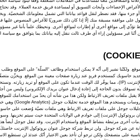
ئنا والمتعاقدين معنا لمساعدتنا في المعاملات المتعلقة وفقا لبنود سياسة الخ
لأغراض الإحصاءات وأبحاث التسويق أو لمساعدة فريق خدمة العملاء. وقد نحتا
نا أو جزء منها، فقد نضطر لنقل قواعد بياناتنا التي تشمل معلوماتك الشخصيّة
ول على موافقة مسبقة منك إلّا إذا كان ذلك ضروريًا للأغراض المنصوص عليها في
ط تؤدِّي إلى مواقعٍ أخرى أو إطارات لمواقعٍ أخرى. ونحيطك علماً بأننا غير م
أنّنا غير مسؤولين إزاء أي طرف ثالث ننقل إليه بياناتك بما يتوافق مع سياسة ا
الموقع. ولكنّنا نشير إلى أنّه لا يمكن استخدام وظائف “السلّة” على الموقع وطل
تحديد حاسوبك كمستخدم فريدٍ عند زيارة صفحات معينة من الموقع. ويخزِّن مت
استخدام ملفات تعريف الارتباط لاكتشاف عنوان بروتوكول الإنترنت (IP)، مما يوفّر لك الوقت عندما تكون ع
سلّة تسوقك بدون الحاجة إلى إعادة إدخال عنوان بريدك الإلكتروني) وليس من أ
ل ملفات تعريف الارتباط ولكن هذا من شأنه أن يحدّ من استخدامك للموقع. ون
لا يحتوي على أية معلومات
تحليلات جوجل على ملفات تعريف الارتباط وهي ملفات نصيّة وُضعت على حاسوب
وان بروتوكول الإنترنت) إلى خوادم في الولايات المتحدة حيث سيتم تخزينها. 
دمات أخرى مرتبطة بنشاط الموقع واستخدام الإنترنت. وقد تنقل جوجل أيضاً ه
ابة عن شركة جوجل. ولن تربط شركة جوجل عنوان بروتوكول الإنترنت خاصتكَ م
اسبة على متصفحك ولكن ترجو أن تأخذ بعين الاعتبار أنّك عندئذ لن تستطيع الا