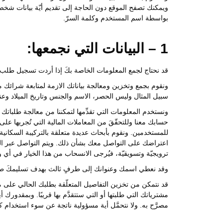
ويمكنك تصفح الموقع دون الحاجة إلى تقديم أيّة بيانات شخصيّة
بواسطة اسم المستخدم وكلمة السرّ.
1 – البيانات التي نجمعها:
قد نحتاج لجمع المعلومات الخاصة بكَ إذا أردت تسجيل طلب
ونقوم بجمع وتخزين ومعالجة بياناتك الازمة لمتابعة شرائك م
سبيل المثال وليس الحصر، الاسم والجنس وتاريخ الميلاد وعنوا
ونستخدم المعلومات التي تقدِّمها لتمكننا من معالجة طلباتك
حسابك معنا وللتحقّقَ من المعاملات المالية التي تُجريها ع
للمستخدمين. ونقوم بأبحاث عديدة متعلقة بالتركيبة السكان
اعتراضك على التواصل معك بشأن ذلك. ويتم التواصل عبر الب
ترويجيّة وتسويقيّة، فيُرجى الانسحاب من هذا الخيار في أي 
وقد نعطي اسمك وعنوانك إلى طرفٍ ثالث بهدف تسليمكَ طلب 
قد نتمكن من تخزين التفاصيل المتعلّقة بطلبك الحالي على مو
مشترياتك التي طلبتها أو التي ستتقدَّم بها قريبًا. وبمقدورك أ
مصرَّح به. ولا نتحمَّل أية مسؤولية ناتجة عن سوء استخدام ك