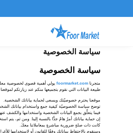
سياسة الخصوصية
سياسة الخصوصية
متجرنا
com
foormarket.
يولي أهمية قصوى لخصوصية معلوما
طبيعة البيانات التي نقوم بتجميعها منكم عند زيارتكم لموقعن
موقعنا يحترم خصوصيّتك ويسعى لحماية بياناتك الشخصية.
توضح سياسة الخصوصيّة كيفية جمع واستخدام بياناتك الشخصية 
فيما يتعلَّق بجمع البيانات الشخصية واستخدامها والكشف عن
إن حماية بياناتك أمرٌ هامٌ جدًّا بالنسبة إلينا. ومن ثم، يت
كانت ذات صلةٍ ضرورية مباشرةٍ بمعاملاتنا معكَ.
وسنقوم بالاحتفاظ ببياناتك وفقًا للقانون أو لاستخدامها للأغر