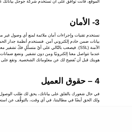
الموقع، فأنت توافق على أن تستخدم شركة جوجل بياناتك على 
3- الأمان
نستخدم تقنيات وإجراءات أمان ملائمة لمنع أي وصول غير مصرَ
بيانات ضمن خادم إلكتروني آمن. فنستخدم أنظمة جدار الحماية
الآمنة (SSL). فيصعب بالتّالي على أيّ متسلّلٍ فكّ 
عندما تتواصل معنا إلكترونيًا ومن دون تشفير. ونضع ضمانات ما
هويتك قبل أن نُفصِح لك عن معلوماتك الشخصية. وتقع على ع
4 – حقوق العميل
في حال شعورك بالقلق على بياناتك، يحق لك طلب الوصول إلى ا
ولك الحق أيضًا في مطالبتنا، في أي وقت، بالتوقُّف عن است