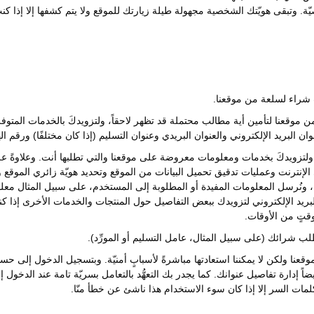
. وتبقى هويّتك الشخصية مجهولة طيلة زيارتك للموقع ولا يتم كشفها إلا إذا كنتَ 
 شراء لسلعة من موقعنا.
ن موقعنا لتأمين أية مطالب محتملة قد تظهر لاحقاً، ولتزويدكَ بالخدمات المتو
ن البريد الإلكتروني والعنوان البريدي وعنوان التسليم (إذا كان مختلفًا) ورقم 
 ولتزويدكَ بخدمات ومعلومات معروضة على موقعنا والتي تطلبها أنت. وعلاوةً عل
لى الإنترنت وعمليات تدقيق تحميل البيانات من الموقع وتحديد هويّة زائري المو
ية، ونُرسل المعلومات المفيدة أو المطلوبة إلى المستخدم، على سبيل المثال م
ريد الإلكتروني لتزويدك ببعض التفاصيل حول المنتجات والخدمات الأخرى إذا ك
وقتٍ من الأوقات.
شرائك (على سبيل المثال، عامل التسليم أو المورِّد).
قعنا ولكن لا يمكننا استعادتها مباشرةً لأسبابٍ أمنيّة. وبتسجيل الدخول إلى 
يضاً إدارة تفاصيل عنوانك. كما يجدر بك التعهُّد بالتعامل بسريّة تامة عند الدخول
لمات السر إلا إذا كان سوء الاستخدام هذا ناشئ عن خطأ منّا.