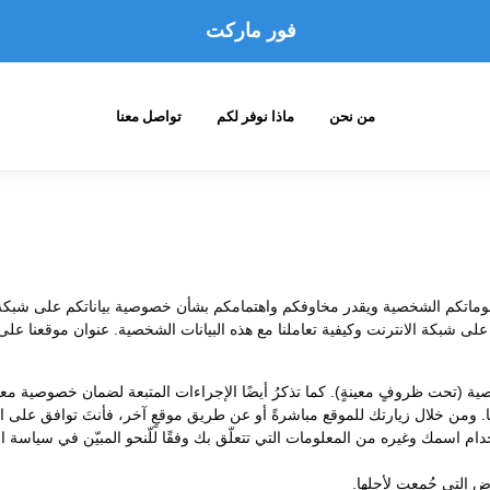
فور ماركت
من نحن
ماذا نوفر لكم
تواصل معنا
تكم الشخصية ويقدر مخاوفكم واهتمامكم بشأن خصوصية بياناتكم على شبكة ال
ا على شبكة الانترنت وكيفية تعاملنا مع هذه البيانات الشخصية. عنوان موقعنا عل
(تحت ظروفٍ معينةٍ). كما تذكرُ أيضًا الإجراءات المتبعة لضمان خصوصية معلومات
ها. ومن خلال زيارتك للموقع مباشرةً أو عن طريق موقعٍ آخر، فأنتَ توافق عل
م استخدام اسمك وغيره من المعلومات التي تتعلّق بك وفقًا للّنحو المبيّن في سياس
اض التي جُمعت لأجلها.