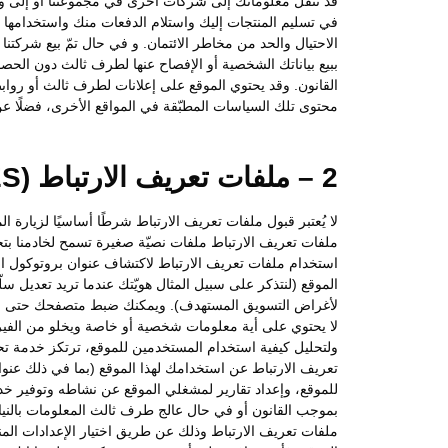
قد ننقل معلوماتك إلى شركات أخرى في مجموعتنا أو إلى وكلا
في تسليم المنتجات إليك واستلام الدفعات منك واستخدامها 
الاحتيال والحد من مخاطر الائتمان. و في حال تمّ بيع شركت
ببيع بياناتك الشخصية أو الإفصاح عنها لطرف ثالث دون الحص
القانون. وقد يحتوي الموقع على إعلانات لطرف ثالث أو رواب
محتوى تلك السياسات المطبّقة في المواقع الأخرى، فضلًا عن 
2 – ملفات تعريف الارتباط (COOKIES)
لا يُعتبر قبول ملفات تعريف الارتباط شرطًا أساسيًا لزيارة 
ملفات تعريف الارتباط ملفات نصيّة صغيرة تسمح لخادمنا ب
الموقع (لنتذكر على سبيل المثال هويّتك عندما تريد تعديل 
لأغراض التسويق المستهدف). ويمكنك ضبط متصفحك حتى لا يقب
ولتحليل كيفية استخدام المستخدمين للموقع، ترتكز خدمة 
تعريف الارتباط عن استخدامك لهذا الموقع (بما في ذلك عن
للموقع، وإعداد تقارير لمشغلي الموقع عن نشاطه وتوفير خ
بموجب القانون أو في حال عالج طرف ثالث المعلومات بالني
ملفات تعريف الارتباط وذلك عن طريق اختيار الإعدادات المن